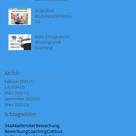
21.06.2023
BILDUNGSOFFENSIVE
2.0
Mehr Erfolge durch
Structogram®
Coaching!
Archiv
Februar 2025
(1)
1 Beitrag
Juli 2024
(1)
1 Beitrag
März 2024
(1)
1 Beitrag
September 2023
(1)
1 Beitrag
März 2023
(2)
2 Beiträge
Schlagwörter
34a
Akademiker
Bewachung
Bewerbung
Coaching
Cottbus