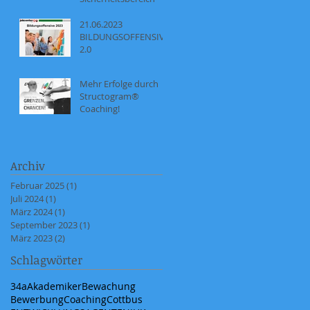
21.06.2023
BILDUNGSOFFENSIVE
2.0
Mehr Erfolge durch
Structogram®
Coaching!
Archiv
Februar 2025
(1)
1 Beitrag
Juli 2024
(1)
1 Beitrag
März 2024
(1)
1 Beitrag
September 2023
(1)
1 Beitrag
März 2023
(2)
2 Beiträge
Schlagwörter
34a
Akademiker
Bewachung
Bewerbung
Coaching
Cottbus