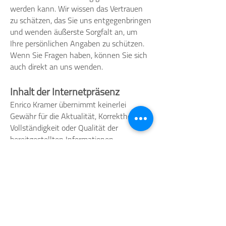
werden kann. Wir wissen das Vertrauen
zu schätzen, das Sie uns entgegenbringen
und wenden äußerste Sorgfalt an, um
Ihre persönlichen Angaben zu schützen.
Wenn Sie Fragen haben, können Sie sich
auch direkt an uns wenden.
Inhalt der Internetpräsenz
Enrico Kramer übernimmt keinerlei
Gewähr für die Aktualität, Korrektheit,
Vollständigkeit oder Qualität der
bereitgestellten Informationen.
Haftungsansprüche gegen Enrico Kramer,
welche sich auf Schäden materieller oder
ideeller Art beziehen, die durch die
Nutzung oder Nichtnutzung der
dargebotenen Informationen bzw. durch
die Nutzung fehlerhafter und
unvollständiger Informationen verursacht