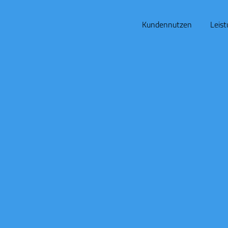
Kundennutzen
Leis
Enrico Kramer
Inhaber/
Spirit
Rector