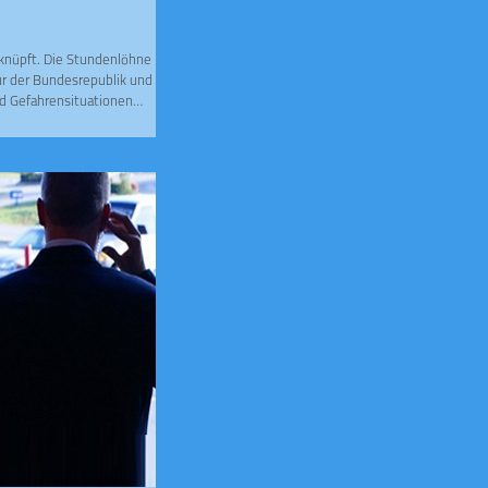
knüpft. Die Stundenlöhne
tur der Bundesrepublik und das
und Gefahrensituationen
d im Hinblick auf ihre