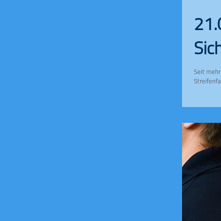
21.
Sic
Seit mehr
Streifenfah