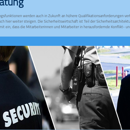
atung
sfunktionen werden auch in Zukunft an höhere Qualifikationsanforderungen ver
h hier weiter steigen. Die Sicherheitswirtschaft ist Teil der Sicherheitsarchitek
 mit ein, dass die Mitarbeiterinnen und Mitarbeiter in herausfordernde Konflikt- 
önnen, die sie auf Grundlage der ihnen zugewiesenen rechtlichen Kompetenzen un
Aufgabe lösen m