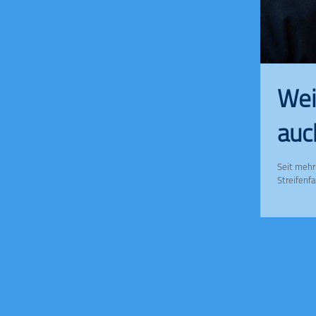
Wei
auc
Seit mehr
Streifenfah