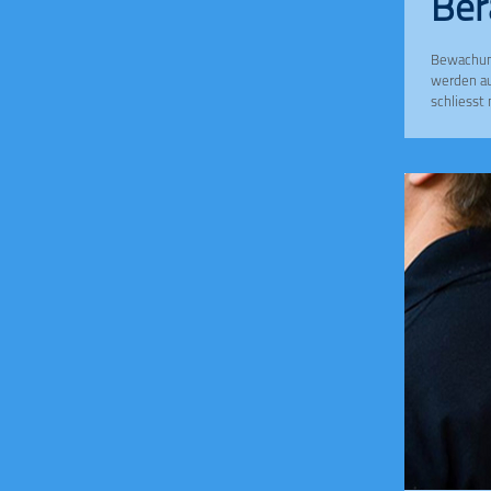
Ber
Bewachung
werden auc
schliesst
geraten k
konkrete 