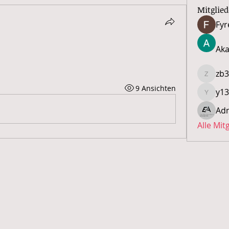
Mitglied
Fyr
Aka
zb3
zb32ih5
9 Ansichten
y13
y13yfcw
Ad
Alle Mit