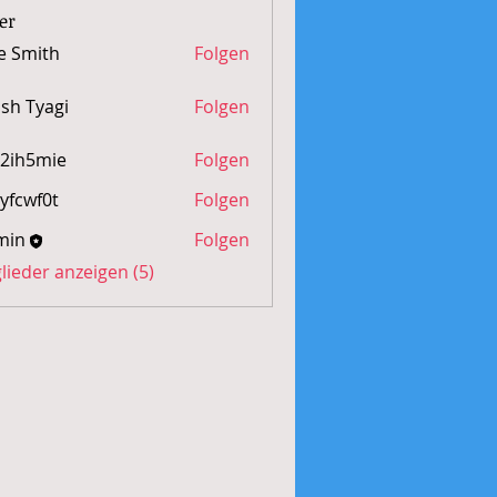
er
e Smith
Folgen
sh Tyagi
Folgen
2ih5mie
Folgen
mie
yfcwf0t
Folgen
f0t
min
Folgen
glieder anzeigen (5)