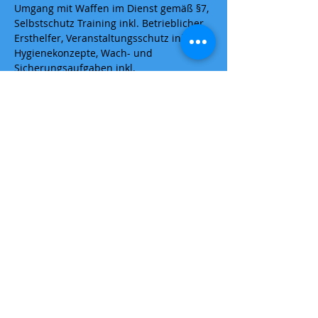
Umgang mit Waffen im Dienst gemäß §7, 
Selbstschutz Training inkl. Betrieblicher 
Ersthelfer, Veranstaltungsschutz inkl. 
Hygienekonzepte, Wach- und 
Sicherungsaufgaben inkl. 
Brandschutzhelfer, Kommunikation und 
Service am Kunden
Dauer: 4,5 Monate (640 UE Theorie + 80 
UE Praktikum)
Mehr anzeigen
Diese Veranstaltung teilen